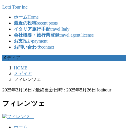
コ
ナ
Lotti Tour Inc.
ン
ビ
ホーム
Home
テ
ゲ
最近の投稿
recent posts
ン
ー
イタリア旅行手配
travel Italy
ツ
シ
会社概要・旅行業登録
travel agent license
へ
ョ
お支払い
payment
ス
ン
お問い合わせ
contact
キ
に
ッ
移
メディア
プ
動
HOME
メディア
フィレンツェ
2025年3月16日
/ 最終更新日時 :
2025年5月26日
lottitour
フィレンツェ
ホーム