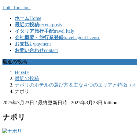
コ
ナ
Lotti Tour Inc.
ン
ビ
ホーム
Home
テ
ゲ
最近の投稿
recent posts
ン
ー
イタリア旅行手配
travel Italy
ツ
シ
会社概要・旅行業登録
travel agent license
へ
ョ
お支払い
payment
ス
ン
お問い合わせ
contact
キ
に
ッ
移
最近の投稿
プ
動
HOME
最近の投稿
ナポリのホテルの選び方＆主な４つのエリアと特徴（オ
ナポリ
2025年3月23日
/ 最終更新日時 :
2025年3月23日
lottitour
ナポリ