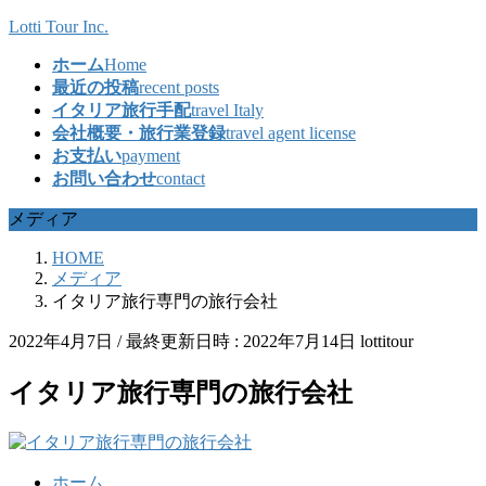
コ
ナ
Lotti Tour Inc.
ン
ビ
ホーム
Home
テ
ゲ
最近の投稿
recent posts
ン
ー
イタリア旅行手配
travel Italy
ツ
シ
会社概要・旅行業登録
travel agent license
へ
ョ
お支払い
payment
ス
ン
お問い合わせ
contact
キ
に
ッ
移
メディア
プ
動
HOME
メディア
イタリア旅行専門の旅行会社
2022年4月7日
/ 最終更新日時 :
2022年7月14日
lottitour
イタリア旅行専門の旅行会社
ホーム