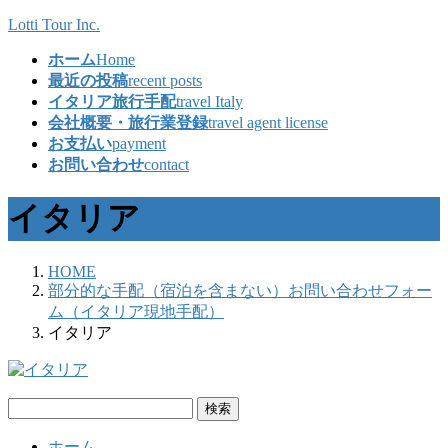
コ
ナ
Lotti Tour Inc.
ン
ビ
ホーム
Home
テ
ゲ
最近の投稿
recent posts
ン
ー
イタリア旅行手配
travel Italy
ツ
シ
会社概要・旅行業登録
travel agent license
へ
ョ
お支払い
payment
ス
ン
お問い合わせ
contact
キ
に
ッ
移
イタリア
プ
動
HOME
部分的な手配（宿泊を含まない）お問い合わせフォー
ム（イタリア現地手配）
イタリア
検
索:
ホーム