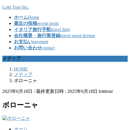
コ
ナ
Lotti Tour Inc.
ン
ビ
ホーム
Home
テ
ゲ
最近の投稿
recent posts
ン
ー
イタリア旅行手配
travel Italy
ツ
シ
会社概要・旅行業登録
travel agent license
へ
ョ
お支払い
payment
ス
ン
お問い合わせ
contact
キ
に
ッ
移
メディア
プ
動
HOME
メディア
ボローニャ
2025年6月18日
/ 最終更新日時 :
2025年6月18日
lottitour
ボローニャ
ホーム